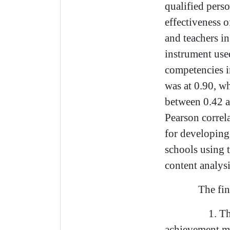
qualified pers
effectiveness o
and teachers in
instrument used
competencies i
was at 0
.
90, wh
between 0
.
42 a
Pearson correla
for developing 
schools using t
content analys
The finding
1.
Th
achievement mo