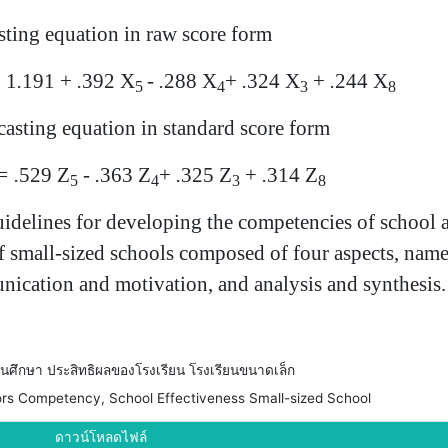
sting equation in raw score form
=
1
.
191 +
.
392
X
- .
288 X
+
.
324
X
+
.
244
X
5
4
3
8
 equation in standard score form
= .
529 Z
- .
363 Z
+
.
325 Z
+
.
314 Z
5
4
3
8
idelines for developing the competencies of school ad
of small-sized schools composed of four aspects, na
nication and motivation, and analysis and synthesis.
นศึกษา ประสิทธิผลของโรงเรียน โรงเรียนขนาดเล็ก
ors Competency, School Effectiveness Small-sized School
ดาวน์โหลดไฟล์