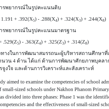
กรณ์ในรูปคะแนนดิบ
 1.191 + .392(X
) - .288(X
) + .324(X
) + .244(X
)
5
4
3
8
กรณ์ในรูปคะแนนมาตรฐาน
= .529(Z
) - .363(Z
) + .325(Z
) + .314(Z
)
5
4
3
8
ทางในการพัฒนาสมรรถนะผู้บริหารสถานศึกษาที่ส
จำนวน
4 ด้าน ได้แก่
ด้าน
การพัฒนาศักยภาพบุคลา
รจูงใจ และ
ด้าน
การวิเคราะห์และสังเคราะห์
med to examine the competencies of school adminis
f small
-
sized schools under Nakhon Phanom Primary 
as divided into three phases
:
Phase 1 was the identif
competencies and the effectiveness of small
-
sized sch