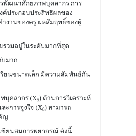
การพัฒนา
ศักยภาพบุคลากร การ
องค์ประกอบประสิทธิผลของ
ำงานของครู ผลสัมฤทธิ์ของผู้
ยรวมอยู่ในระดับ
มากที่สุด
ับมาก
เรียนขนาดเล็ก
มีความสัมพันธ์กัน
พบุคลากร (
X
)
ด้าน
การวิเคราะห์
5
และ
การจูงใจ (
X
)
สามารถ
8
คัญ
ขียนสมการพยากรณ์ ดังนี้