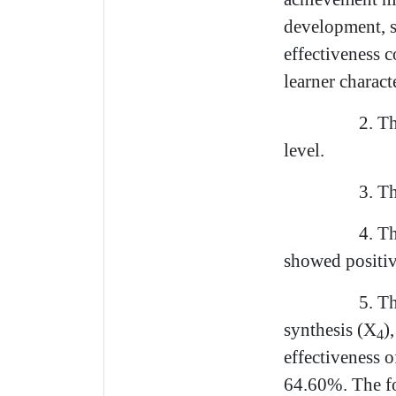
development, s
effectiveness 
learner charact
2.
Th
level.
3.
Th
4.
Th
showed positive
5.
Th
synthesis (
X
)
4
effectiveness o
64.60%. The fo