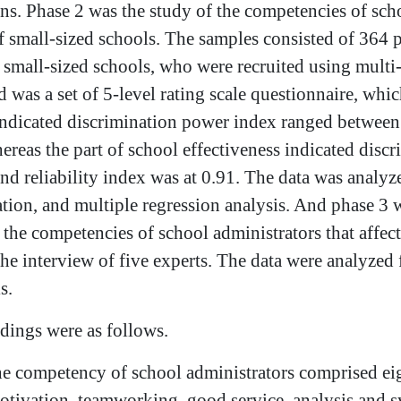
ons
.
Phase 2 was the study of the competencies of scho
f small
-
sized schools
.
The samples consisted of 364 p
 small
-
sized schools, who were recruited using multi
 was a set of 5
-
level rating scale questionnaire, whic
ndicated discrimination power index ranged between
ereas the part of school effectiveness indicated dis
nd reliability index was at 0
.
91
.
The data was analyze
tion, and multiple regression analysis
.
And phase 3 w
the competencies of school administrators that affect
he interview of five experts
.
The data were analyzed 
is
.
s were as follows.
e competency of school administrators comprised e
tivation, teamworking, good service, analysis and s