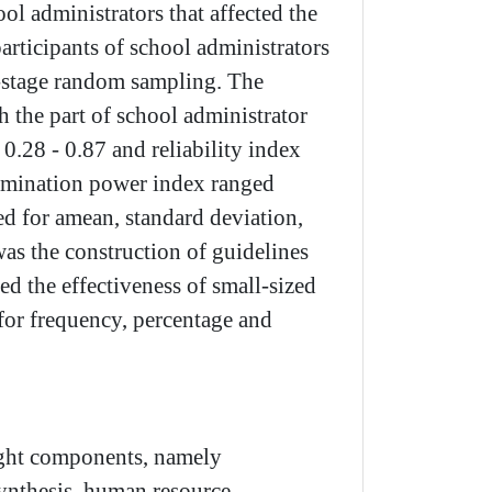
ol administrators that affected the
articipants of school administrators
-
stage random sampling
.
The
h the part of school administrator
 0
.
28
-
0
.
87 and reliability index
crimination power index ranged
d for amean, standard deviation,
as the construction of guidelines
ed the effectiveness of small
-
sized
for frequency, percentage and
ight components, namely
ynthesis, human resource